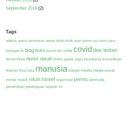
September 2016
(2)
Tags
anak-anak
adblock
agama
akhirpekan
alamat
asian games
ayu-utami
baca
covid
dee lestari
blog
buku
cinta
bilangan-fu
bunuh diri
donor darah
komunikasi
demonstrasi
firefox
gawai
jogja
karyakarsa
manusia
media
masjid
media-sosial
lebaran
linux
luka
novel
pemilu
nikah
pemuda
musik
mental
organisasi
peramban
perempuan
sejarah
tol