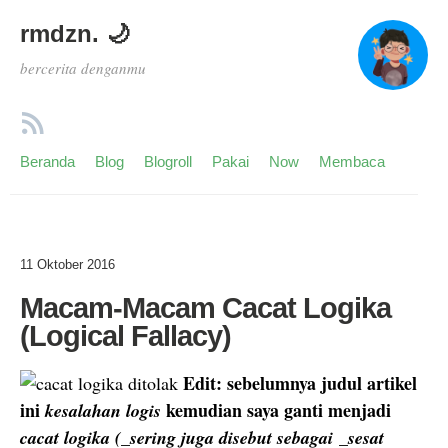
rmdzn. 🌙
bercerita denganmu
Beranda
Blog
Blogroll
Pakai
Now
Membaca
11 Oktober 2016
Macam-Macam Cacat Logika
(Logical Fallacy)
Edit: sebelumnya judul artikel
ini
kemudian saya ganti menjadi
kesalahan logis
cacat logika (_sering juga disebut sebagai _sesat