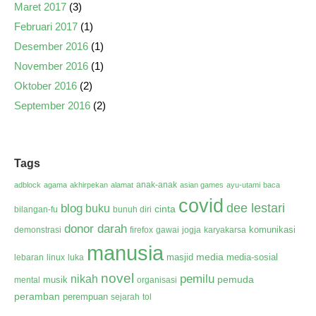
Maret 2017
(3)
Februari 2017
(1)
Desember 2016
(1)
November 2016
(1)
Oktober 2016
(2)
September 2016
(2)
Tags
anak-anak
adblock
agama
akhirpekan
alamat
asian games
ayu-utami
baca
covid
dee lestari
blog
buku
cinta
bilangan-fu
bunuh diri
donor darah
komunikasi
demonstrasi
firefox
gawai
jogja
karyakarsa
manusia
media
masjid
media-sosial
lebaran
linux
luka
novel
pemilu
nikah
pemuda
musik
mental
organisasi
peramban
perempuan
sejarah
tol