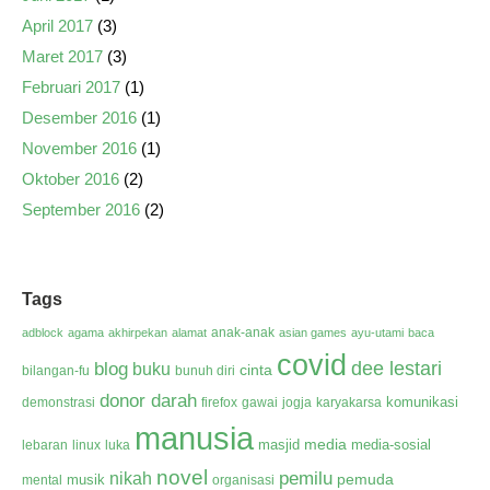
April 2017
(3)
Maret 2017
(3)
Februari 2017
(1)
Desember 2016
(1)
November 2016
(1)
Oktober 2016
(2)
September 2016
(2)
Tags
anak-anak
adblock
agama
akhirpekan
alamat
asian games
ayu-utami
baca
covid
dee lestari
blog
buku
cinta
bilangan-fu
bunuh diri
donor darah
komunikasi
demonstrasi
firefox
gawai
jogja
karyakarsa
manusia
media
masjid
media-sosial
lebaran
linux
luka
novel
pemilu
nikah
pemuda
musik
mental
organisasi