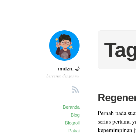
Tag
rmdzn. 🌙
bercerita denganmu
Regener
Beranda
Pernah pada suat
Blog
serius pertama y
Blogroll
kepemimpinan ju
Pakai