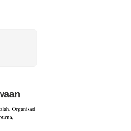
waan
olah. Organisasi
ipurna,