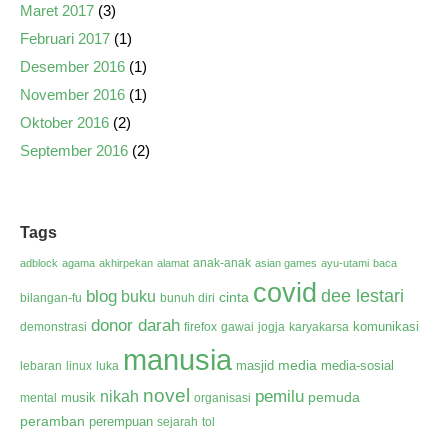
Maret 2017
(3)
Februari 2017
(1)
Desember 2016
(1)
November 2016
(1)
Oktober 2016
(2)
September 2016
(2)
Tags
anak-anak
adblock
agama
akhirpekan
alamat
asian games
ayu-utami
baca
covid
dee lestari
blog
buku
cinta
bilangan-fu
bunuh diri
donor darah
komunikasi
demonstrasi
firefox
gawai
jogja
karyakarsa
manusia
media
masjid
media-sosial
lebaran
linux
luka
novel
pemilu
nikah
pemuda
musik
mental
organisasi
peramban
perempuan
sejarah
tol