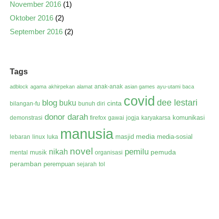
November 2016
(1)
Oktober 2016
(2)
September 2016
(2)
Tags
anak-anak
adblock
agama
akhirpekan
alamat
asian games
ayu-utami
baca
covid
dee lestari
blog
buku
cinta
bilangan-fu
bunuh diri
donor darah
komunikasi
demonstrasi
firefox
gawai
jogja
karyakarsa
manusia
media
masjid
media-sosial
lebaran
linux
luka
novel
pemilu
nikah
pemuda
musik
mental
organisasi
peramban
perempuan
sejarah
tol