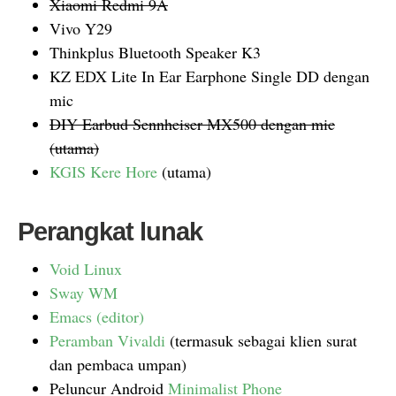
Xiaomi Redmi 9A
Vivo Y29
Thinkplus Bluetooth Speaker K3
KZ EDX Lite In Ear Earphone Single DD dengan
mic
DIY Earbud Sennheiser MX500 dengan mic
(utama)
KGIS Kere Hore
(utama)
Perangkat lunak
Void Linux
Sway WM
Emacs (editor)
Peramban Vivaldi
(termasuk sebagai klien surat
dan pembaca umpan)
Peluncur Android
Minimalist Phone