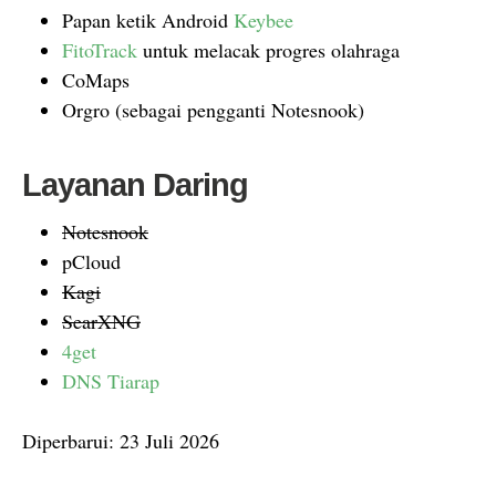
Papan ketik Android
Keybee
FitoTrack
untuk melacak progres olahraga
CoMaps
Orgro (sebagai pengganti Notesnook)
Layanan Daring
Notesnook
pCloud
Kagi
SearXNG
4get
DNS Tiarap
Diperbarui: 23 Juli 2026