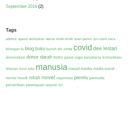
September 2016
(2)
Tags
anak-anak
adblock
agama
akhirpekan
alamat
asian games
ayu-utami
baca
covid
dee lestari
blog
buku
cinta
bilangan-fu
bunuh diri
donor darah
komunikasi
demonstrasi
firefox
gawai
jogja
karyakarsa
manusia
media
masjid
media-sosial
lebaran
linux
luka
novel
pemilu
nikah
pemuda
musik
mental
organisasi
peramban
perempuan
sejarah
tol