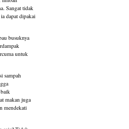
a. Sangat tidak
a dapat dipakai
bau busuknya
berdampak
ercuma untuk
si sampah
ngga
 baik
lat makan juga
an mendekati