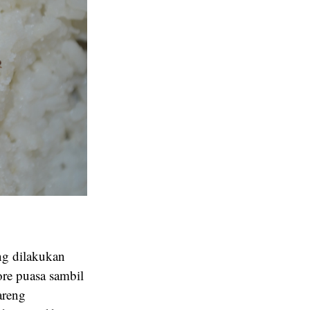
ng dilakukan
ore puasa sambil
areng