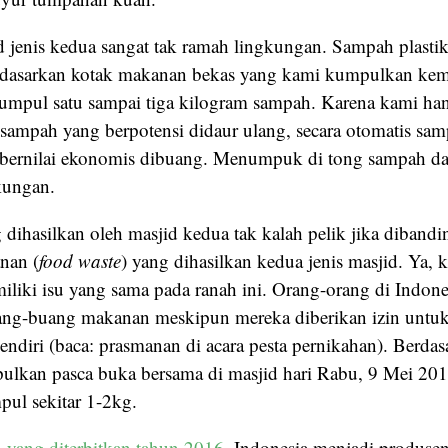
d jenis kedua sangat tak ramah lingkungan. Sampah plastik
asarkan kotak makanan bekas yang kami kumpulkan kem
rkumpul satu sampai tiga kilogram sampah. Karena kami ha
ampah yang berpotensi didaur ulang, secara otomatis sa
k bernilai ekonomis dibuang. Menumpuk di tong sampah d
kungan.
 dihasilkan oleh masjid kedua tak kalah pelik jika diband
nan (
food waste
) yang dihasilkan kedua jenis masjid. Ya, k
iliki isu yang sama pada ranah ini. Orang-orang di Indon
ang-buang makanan meskipun mereka diberikan izin untu
sendiri (baca: prasmanan di acara pesta pernikahan). Berd
lkan pasca buka bersama di masjid hari Rabu, 9 Mei 201
ul sekitar 1-2kg.
n yang diterbitkan tahun 2016
, Indonesia menjadi produse