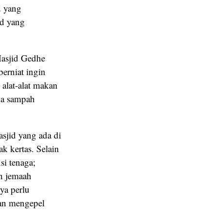
d yang
id yang
Masjid Gedhe
erniat ingin
alat-alat makan
da sampah
sjid yang ada di
k kertas. Selain
si tenaga;
n jemaah
ya perlu
dan mengepel