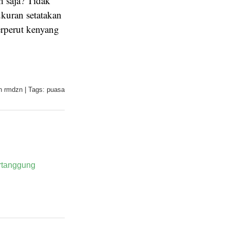
h saja? Tidak
ukuran setatakan
rperut kenyang
h
rmdzn
|
Tags:
puasa
rtanggung