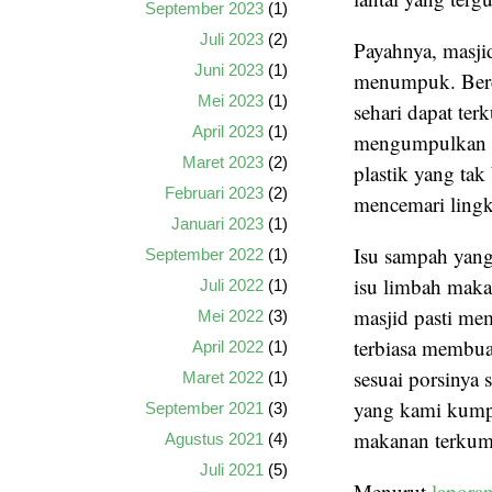
September 2023
(1)
Juli 2023
(2)
Payahnya, masji
Juni 2023
(1)
menumpuk. Berd
Mei 2023
(1)
sehari dapat te
April 2023
(1)
mengumpulkan s
Maret 2023
(2)
plastik yang ta
Februari 2023
(2)
mencemari ling
Januari 2023
(1)
Isu sampah yang
September 2022
(1)
isu limbah maka
Juli 2022
(1)
masjid pasti mem
Mei 2022
(3)
terbiasa membu
April 2022
(1)
sesuai porsinya 
Maret 2022
(1)
yang kami kumpu
September 2021
(3)
makanan terkump
Agustus 2021
(4)
Juli 2021
(5)
Menurut
lapora