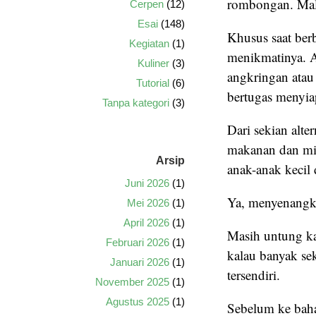
rombongan. Mala
Cerpen
(12)
Esai
(148)
Khusus saat ber
Kegiatan
(1)
menikmatinya. A
Kuliner
(3)
angkringan atau
Tutorial
(6)
bertugas menyia
Tanpa kategori
(3)
Dari sekian alte
makanan dan mi
Arsip
anak-anak kecil 
Juni 2026
(1)
Ya, menyenangka
Mei 2026
(1)
April 2026
(1)
Masih untung kal
Februari 2026
(1)
kalau banyak se
Januari 2026
(1)
tersendiri.
November 2025
(1)
Agustus 2025
(1)
Sebelum ke bahas