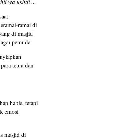
ii wa ukhtii ...
saat
eramai-ramai di
yang di masjid
bagai pemuda.
menyiapkan
ara tetua dan
ap habis, tetapi
ik emosi
s masjid di