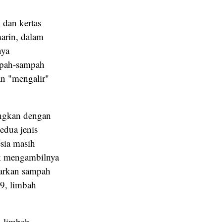
 dan kertas
arin, dalam
nya
mpah-sampah
an "mengalir"
ingkan dengan
edua jenis
esia masih
k mengambilnya
asarkan sampah
9, limbah
n limbah