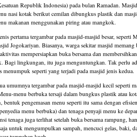
esatuan Republik Indonesia) pada bulan Ramadan. Masji
u nasi kotak berikut cemilan dibungkus plastik dan masj
nu makanan menggunakan piring atau mangkok.
enis pertama tergambar pada masjid-masjid besar, seperti 
id Jogokariyan. Biasanya, warga sekitar masjid memang b
 aktivitas mempersiapkan buka bersama dan membersihkan 
 Bagi lingkungan, itu juga menguntungkan. Tak perlu a
as menumpuk seperti yang terjadi pada masjid jenis kedua.
dua umumnya tergambar pada masjid-masjid kecil seperti ma
enu-menu berbuka tersaji dalam bungkus plastik atau kota
n, bentuk pengemasan menu seperti itu sama dengan efisien
(penyedia menu berbuka) dan tenaga penyaji menu ke depa
nsi tenaga juga terlihat setelah buka bersama rampung, han
saja untuk mengumpulkan sampah, mencuci gelas, baki, 
guyur tumpahan kuah.