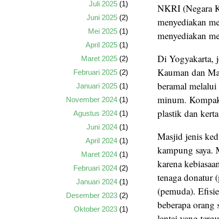
Juli 2025
(1)
NKRI (Negara K
Juni 2025
(2)
menyediakan men
Mei 2025
(1)
menyediakan me
April 2025
(1)
Di Yogyakarta, j
Maret 2025
(2)
Kauman dan Masj
Februari 2025
(2)
beramal melalui
Januari 2025
(1)
minum. Kompak.
November 2024
(1)
plastik dan kert
Agustus 2024
(1)
Juni 2024
(1)
Masjid jenis ke
April 2024
(1)
kampung saya. M
Maret 2024
(1)
karena kebiasaa
Februari 2024
(2)
tenaga donatur 
Januari 2024
(1)
(pemuda). Efisie
Desember 2023
(2)
beberapa orang 
Oktober 2023
(1)
lantai yang ter